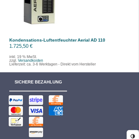
/
DETAILS
Kondensations-Luftentfeuchter Aerial AD 110
1.725,50
€
inkl. 19 % MwSt.
zzgl.
Versandkosten
Lieferzeit:
ca. 3-6 Werktagen - Direkt vom Hersteller
SICHERE BEZAHLUNG
Ko