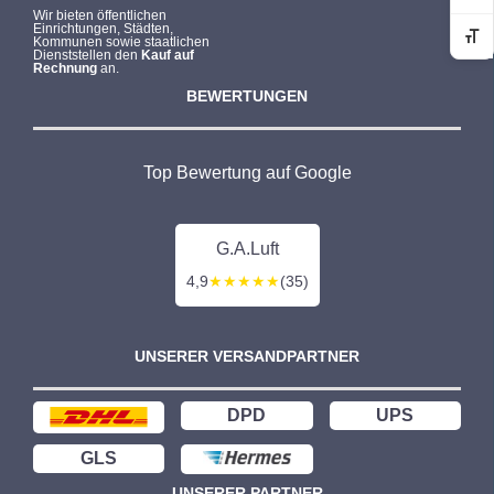
Wir bieten öffentlichen
Einrichtungen, Städten,
Kommunen sowie staatlichen
Sc
Dienststellen den
Kauf auf
Rechnung
an.
BEWERTUNGEN
Top Bewertung auf Google
G.A.Luft
4,9
★★★★★
(35)
UNSERER VERSANDPARTNER
DPD
UPS
GLS
UNSERER PARTNER