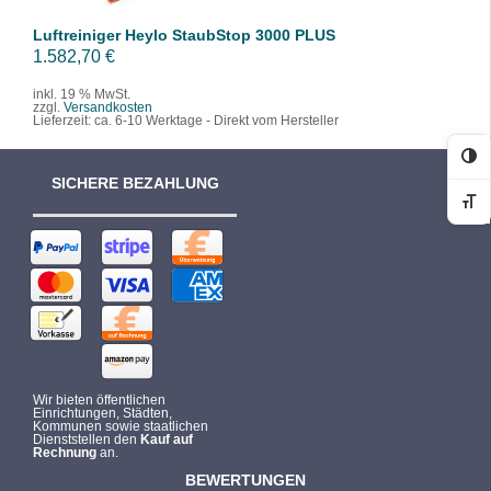
Luftreiniger Heylo StaubStop 3000 PLUS
1.582,70
€
inkl. 19 % MwSt.
zzgl.
Versandkosten
Lieferzeit:
ca. 6-10 Werktage - Direkt vom Hersteller
Ko
SICHERE BEZAHLUNG
Sc
Wir bieten öffentlichen
Einrichtungen, Städten,
Kommunen sowie staatlichen
Dienststellen den
Kauf auf
Rechnung
an.
BEWERTUNGEN