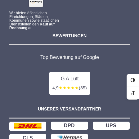
Wir bieten öffentlichen
Einrichtungen, Städten,
Kommunen sowie staatlichen
Dienststellen den
Kauf auf
Rechnung
an.
BEWERTUNGEN
Top Bewertung auf Google
G.A.Luft
Ko
4,9
★★★★★
(35)
Sc
UNSERER VERSANDPARTNER
DPD
UPS
GLS