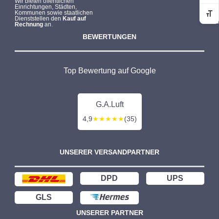
Wir bieten öffentlichen
Einrichtungen, Städten,
Kommunen sowie staatlichen
Sc
Dienststellen den
Kauf auf
Rechnung
an.
BEWERTUNGEN
Top Bewertung auf Google
G.A.Luft
4,9
★★★★★
(35)
UNSERER VERSANDPARTNER
DPD
UPS
GLS
UNSERER PARTNER