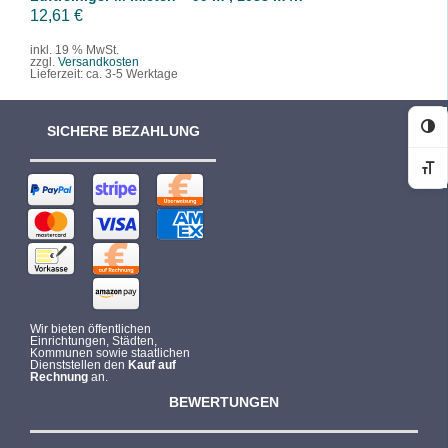
12,61
€
inkl. 19 % MwSt.
zzgl.
Versandkosten
Lieferzeit:
ca. 3-5 Werktage
SICHERE BEZAHLUNG
Ko
Sc
Wir bieten öffentlichen
Einrichtungen, Städten,
Kommunen sowie staatlichen
Dienststellen den
Kauf auf
Rechnung
an.
BEWERTUNGEN