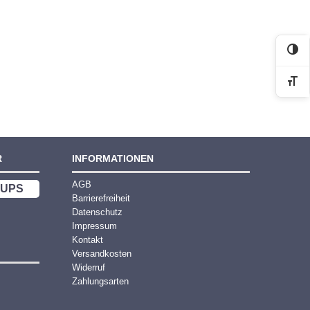
Kon
Sch
R
INFORMATIONEN
AGB
UPS
Barrierefreiheit
Datenschutz
Impressum
Kontakt
Versandkosten
Widerruf
Zahlungsarten