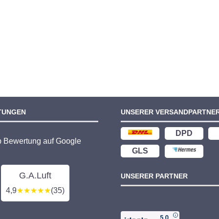
TUNGEN
UNSERER VERSANDPARTNE
DPD
p Bewertung auf Google
GLS
G.A.Luft
UNSERER PARTNER
4,9
★★★★★
(35)