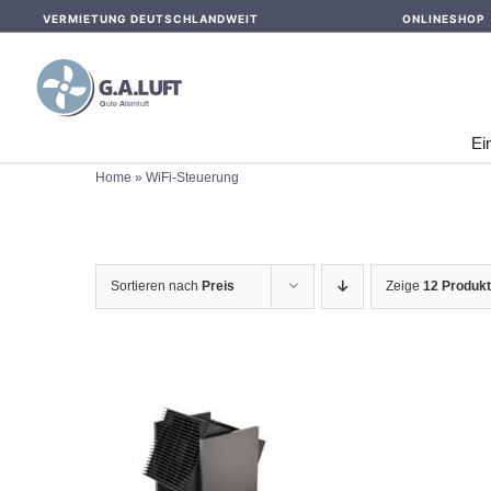
Skip
VERMIETUNG DEUTSCHLANDWEIT
ONLINESHOP
to
content
Ei
Home
»
WiFi-Steuerung
Sortieren nach
Preis
Zeige
12 Produk
IN DEN WARENKORB
/
DETAILS