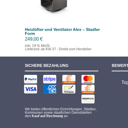
Heizlüfter und Ventilator Alex – Stadler
Form
249,00
€
inkl. 19 % MwSt.
Lieferzeit:
ab KW 37 - Direkt vom Hersteller
SICHERE BEZAHLUNG
BEWER
To
Wir bieten öffentlichen Einrichtungen, Städten,
Kommunen sowie staatlichen Dienststellen
den
Kauf auf Rechnung
an.