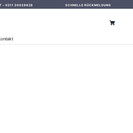
T –
0211 30039628
SCHNELLE RÜCKMELDUNG
ontakt