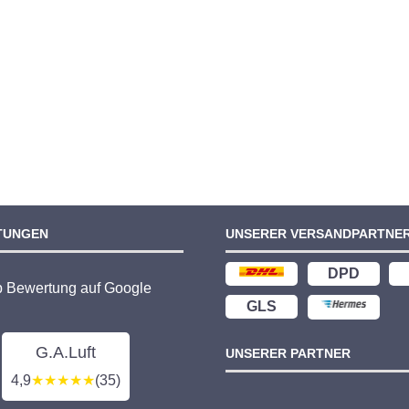
TUNGEN
UNSERER VERSANDPARTNE
DPD
p Bewertung auf Google
GLS
G.A.Luft
UNSERER PARTNER
4,9
★★★★★
(35)