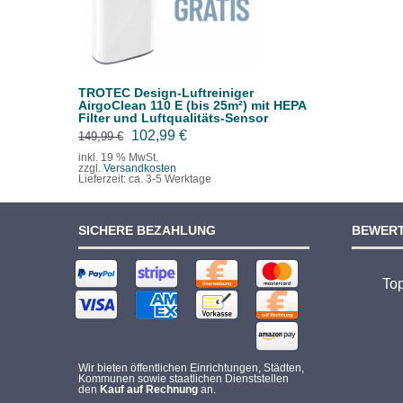
TROTEC Design-Luftreiniger
AirgoClean 110 E (bis 25m²) mit HEPA
Filter und Luftqualitäts-Sensor
Ursprünglicher
Aktueller
102,99
€
149,99
€
Preis
Preis
inkl. 19 % MwSt.
zzgl.
Versandkosten
war:
ist:
Lieferzeit:
ca. 3-5 Werktage
149,99 €
102,99 €.
SICHERE BEZAHLUNG
BEWER
To
Wir bieten öffentlichen Einrichtungen, Städten,
Kommunen sowie staatlichen Dienststellen
den
Kauf auf Rechnung
an.