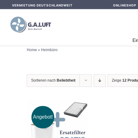
Skip
VERMIETUNG DEUTSCHLANDWEIT
ONLINESHOP
to
content
Ei
Home
»
Heimbüro
Sortieren nach
Beliebtheit
Zeige
12 Produ
Angebot!
IN DEN WARENKORB
/
DETAILS