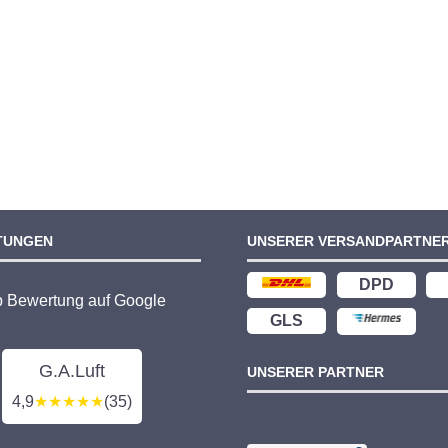
TUNGEN
UNSERER VERSANDPARTNE
DPD
p Bewertung auf Google
GLS
G.A.Luft
UNSERER PARTNER
4,9
★★★★★
(35)