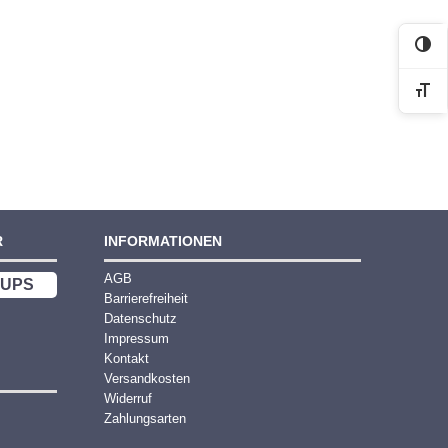
Kon
Sch
R
INFORMATIONEN
AGB
UPS
Barrierefreiheit
Datenschutz
Impressum
Kontakt
Versandkosten
Widerruf
Zahlungsarten