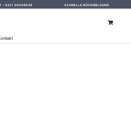
T –
0211 30039628
SCHNELLE RÜCKMELDUNG
ontakt