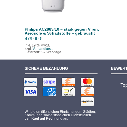
Philips AC2889/10 – stark gegen Viren,
Aerosole & Schadstoffe – gebraucht
479,00
€
inkl. 19 % MwSt.
zzgl.
Versandkosten
Lieferzeit:
5-7 Werktage
SICHERE BEZAHLUNG
BEWER
To
Wir bieten öffentlichen Einrichtungen, Städten,
Kommunen sowie staatlichen Dienststellen
den
Kauf auf Rechnung
an.