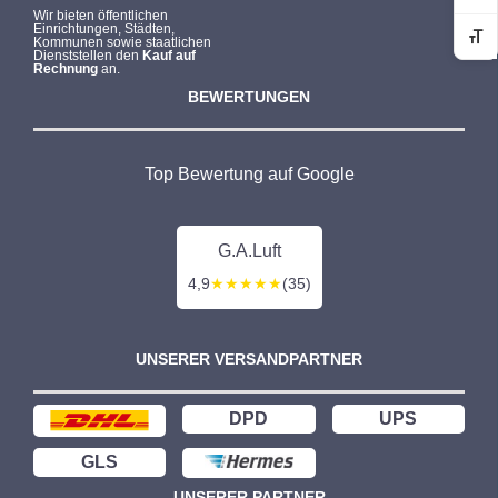
Wir bieten öffentlichen
Einrichtungen, Städten,
Kommunen sowie staatlichen
Sc
Dienststellen den
Kauf auf
Rechnung
an.
BEWERTUNGEN
Top Bewertung auf Google
G.A.Luft
4,9
★★★★★
(35)
UNSERER VERSANDPARTNER
DPD
UPS
GLS
UNSERER PARTNER