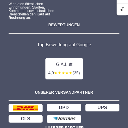
Wir bieten öffentlichen
Einrichtungen, Städten,
Kommunen sowie staatlichen
Sc
Dienststellen den
Kauf auf
Rechnung
an.
BEWERTUNGEN
Top Bewertung auf Google
G.A.Luft
4,9
★★★★★
(35)
UNSERER VERSANDPARTNER
DPD
UPS
GLS
UNSERER PARTNER