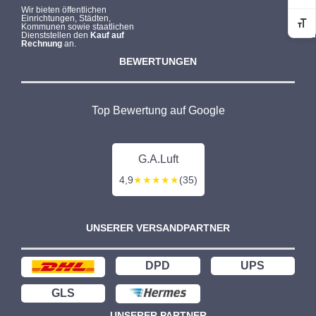
Wir bieten öffentlichen
Einrichtungen, Städten,
Kommunen sowie staatlichen
Sc
Dienststellen den
Kauf auf
Rechnung
an.
BEWERTUNGEN
Top Bewertung auf Google
G.A.Luft
4,9
★★★★★
(35)
UNSERER VERSANDPARTNER
DPD
UPS
GLS
UNSERER PARTNER