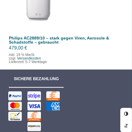
/
DETAILS
Philips AC2889/10 – stark gegen Viren, Aerosole &
Schadstoffe – gebraucht
479,00
€
inkl. 19 % MwSt.
zzgl.
Versandkosten
Lieferzeit:
5-7 Werktage
SICHERE BEZAHLUNG
Ko
Sc