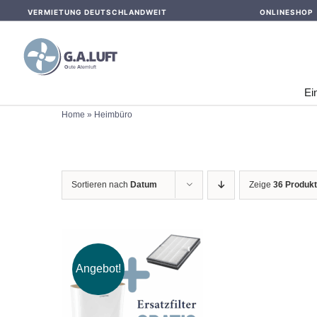
Skip
VERMIETUNG DEUTSCHLANDWEIT
ONLINESHOP
to
content
Ei
Home
»
Heimbüro
Sortieren nach
Datum
Zeige
36 Produk
Angebot!
IN DEN WARENKORB
/
DETAILS