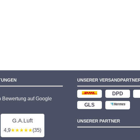
TUNGEN
UNSERER VERSANDPARTNE
DPD
p Bewertung auf Google
GLS
G.A.Luft
UNSERER PARTNER
4,9
★★★★★
(35)