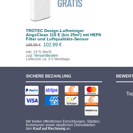
TROTEC Design-Luftreiniger
AirgoClean 110 E (bis 25m²) mit HEPA
Filter und Luftqualitäts-Sensor
Ursprünglicher
Aktueller
102,99
€
149,99
€
Preis
Preis
inkl. 19 % MwSt.
zzgl.
Versandkosten
war:
ist:
Lieferzeit:
ca. 3-5 Werktage
149,99 €
102,99 €.
SICHERE BEZAHLUNG
BEWER
To
Wir bieten öffentlichen Einrichtungen, Städten,
Kommunen sowie staatlichen Dienststellen
den
Kauf auf Rechnung
an.