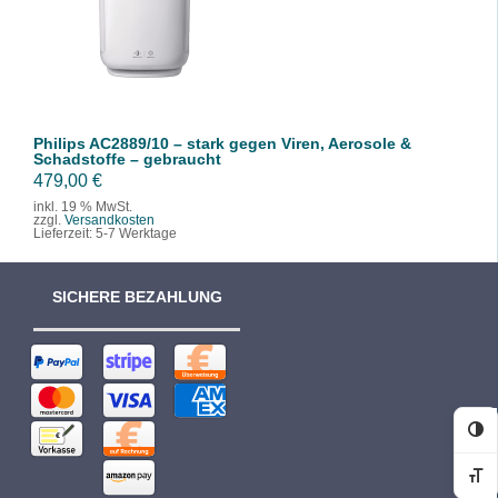
/
DETAILS
Philips AC2889/10 – stark gegen Viren, Aerosole &
Schadstoffe – gebraucht
479,00
€
inkl. 19 % MwSt.
zzgl.
Versandkosten
Lieferzeit:
5-7 Werktage
SICHERE BEZAHLUNG
Ko
Sc