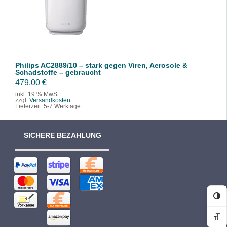
/
DETAILS
Philips AC2889/10 – stark gegen Viren, Aerosole &
Schadstoffe – gebraucht
479,00
€
inkl. 19 % MwSt.
zzgl.
Versandkosten
Lieferzeit:
5-7 Werktage
SICHERE BEZAHLUNG
Ko
Sc