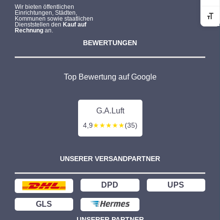
Wir bieten öffentlichen
Einrichtungen, Städten,
Kommunen sowie staatlichen
Sc
Dienststellen den
Kauf auf
Rechnung
an.
BEWERTUNGEN
Top Bewertung auf Google
G.A.Luft
4,9
★★★★★
(35)
UNSERER VERSANDPARTNER
DPD
UPS
GLS
UNSERER PARTNER