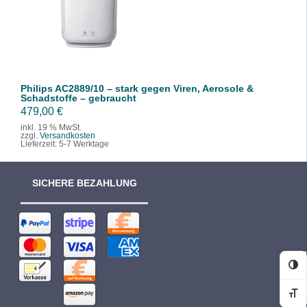
/
DETAILS
Philips AC2889/10 – stark gegen Viren, Aerosole &
Schadstoffe – gebraucht
479,00
€
inkl. 19 % MwSt.
zzgl.
Versandkosten
Lieferzeit:
5-7 Werktage
SICHERE BEZAHLUNG
Ko
Sc