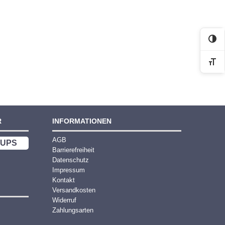
Kon
Sch
R
INFORMATIONEN
AGB
UPS
Barrierefreiheit
Datenschutz
Impressum
Kontakt
Versandkosten
Widerruf
Zahlungsarten