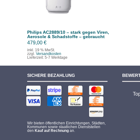
Philips AC2889/10 – stark gegen Viren,
Aerosole & Schadstoffe – gebraucht
479,00
€
inkl. 19 % MwSt.
zzgl.
Versandkosten
Lieferzeit:
5-7 Werktage
SICHERE BEZAHLUNG
BEWER
To
Wir bieten öffentlichen Einrichtungen, Städten,
Kommunen sowie staatlichen Dienststellen
den
Kauf auf Rechnung
an.