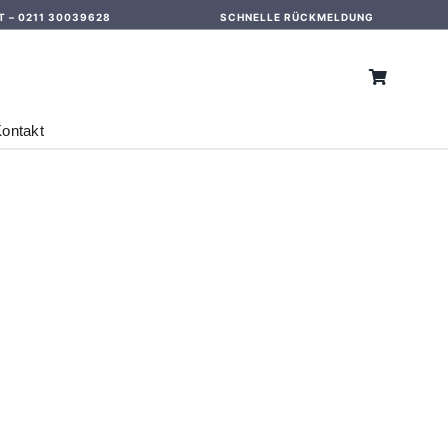
T –
0211 30039628
SCHNELLE RÜCKMELDUNG
ontakt