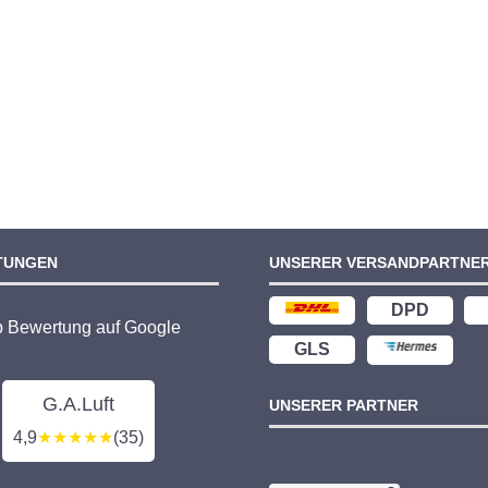
TUNGEN
UNSERER VERSANDPARTNE
DPD
p Bewertung auf Google
GLS
G.A.Luft
UNSERER PARTNER
4,9
★★★★★
(35)