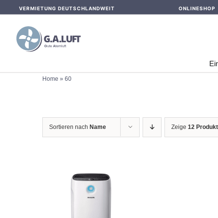
Skip
VERMIETUNG DEUTSCHLANDWEIT
ONLINESHOP
to
content
Ei
Home
»
60
Sortieren nach
Name
Zeige
12 Produk
IN DEN WARENKORB
/
DETAILS