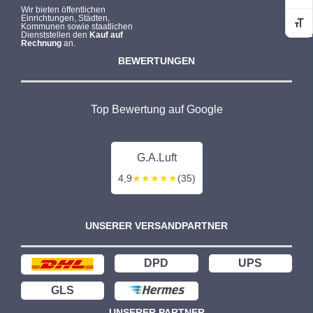
Wir bieten öffentlichen
Einrichtungen, Städten,
Kommunen sowie staatlichen
Sc
Dienststellen den
Kauf auf
Rechnung
an.
BEWERTUNGEN
Top Bewertung auf Google
G.A.Luft
4,9
★★★★★
(35)
UNSERER VERSANDPARTNER
DPD
UPS
GLS
UNSERER PARTNER